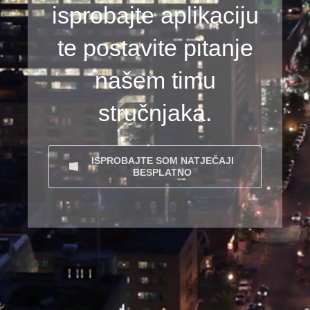
isprobajte aplikaciju
te postavite pitanje
našem timu
stručnjaka.
ISPROBAJTE SOM NATJEČAJI
BESPLATNO